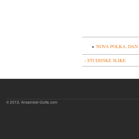
NOVA POLKA: DAN
‹ STUDIJSKE SLIKE
© 2013; Ansambel-Golte.com