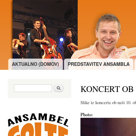
Ski
mai
con
AKTUALNO (DOMOV)
PREDSTAVITEV ANSAMBLA
Main menu
KONCERT OB 
Search form
Najdi
Slike iz koncerta ob naši 10. 
Photo: